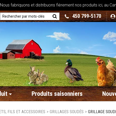
ous fabriquons et distribuons fièrement nos produits ici, au Ca
450 799-5170
uit
Produits saisonniers
Nouve
ETS, FILS ET ACCESSOIRES
>
GRILLAGES SOUDÉS
>
GRILLAGE SOUDÉ 