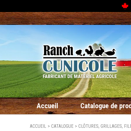
N
Accueil
Catalogue de prod
ACCUEIL
>
CATALOGUE
>
CLÔTURES, GRILLAGES, FIL