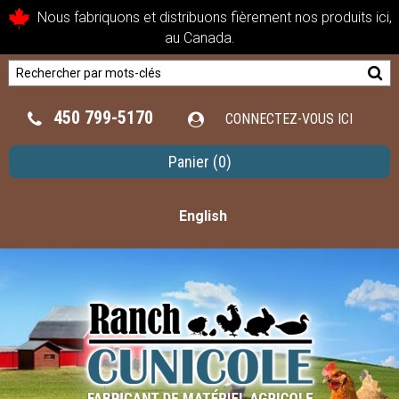
Nous fabriquons et distribuons fièrement nos produits ici,
au Canada.
450 799-5170
CONNECTEZ-VOUS ICI
Panier
(0)
English