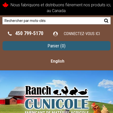
Nous fabriquons et distribuons fièrement nos produits ici,
au Canada.
450 799-5170
CONNECTEZ-VOUS ICI
Panier
(0)
English