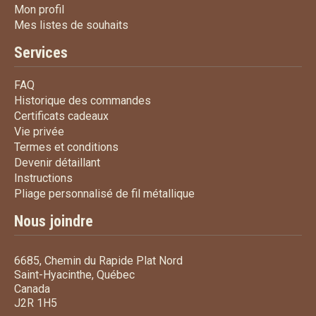
Mon profil
Mon profil
Mes listes de souhaits
Mes listes de souhaits
Services
FAQ
FAQ
Historique des commandes
Historique des commandes
Certificats cadeaux
Certificats cadeaux
Vie privée
Vie privée
Termes et conditions
Termes et conditions
Devenir détaillant
Devenir détaillant
Instructions
Instructions
Pliage personnalisé de fi
Pliage personnalisé de fil métallique
Nous joindre
6685, Chemin du Rapide Plat Nord
Saint-Hyacinthe, Québec
Canada
J2R 1H5