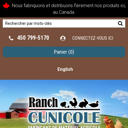
Nous fabriquons et distribuons fièrement nos produits ici,
au Canada.
450 799-5170
CONNECTEZ-VOUS ICI
Panier
(0)
English