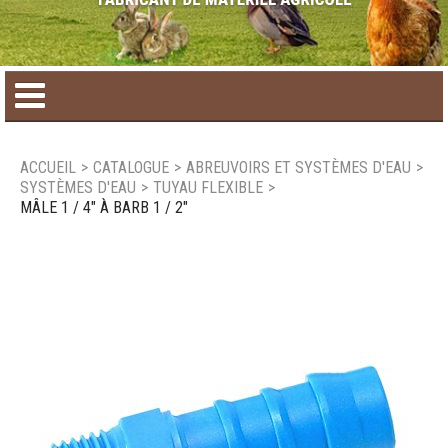
Accueil
ACCUEIL
>
CATALOGUE
>
ABREUVOIRS ET SYSTÈMES D'EAU
>
SYSTÈMES D'EAU
>
TUYAU FLEXIBLE
>
Catalogue de produit
MÂLE 1 / 4" À BARB 1 / 2"
Produits saisonniers
Nouveaux produits
Nous joindre