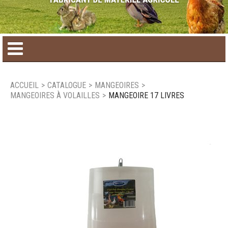
Accueil
ACCUEIL
>
CATALOGUE
>
MANGEOIRES
>
MANGEOIRES À VOLAILLES
>
MANGEOIRE 17 LIVRES
Catalogue de produit
Produits saisonniers
Nouveaux produits
Nous joindre