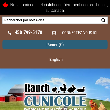
Nous fabriquons et distribuons fièrement nos produits ici,
au Canada.
450 799-5170
CONNECTEZ-VOUS ICI
Panier
(0)
English