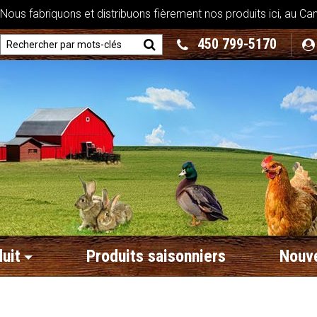
ous fabriquons et distribuons fièrement nos produits ici, au Ca
450 799-5170
uit
Produits saisonniers
Nouve