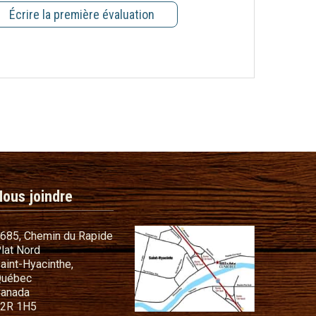
Écrire la première évaluation
Nous joindre
685, Chemin du Rapide
lat Nord
commandes
aint-Hyacinthe,
s cadeaux
uébec
anada
t conditions
2R 1H5