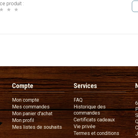
ce produit :
Compte
Services
Mon compte
FAQ
Mon compte
FAQ
6
Mes commandes
Mes commandes
Historique des
P
Historique des 
commandes
Mon panier d'achat
Mon panier d'achat
S
Certificat
Certificats cadeaux
Mon profil
Mon profil
Q
Vie privée
Vie privée
Mes listes de souhaits
Mes listes de souhaits
C
Termes e
Termes et conditions
J