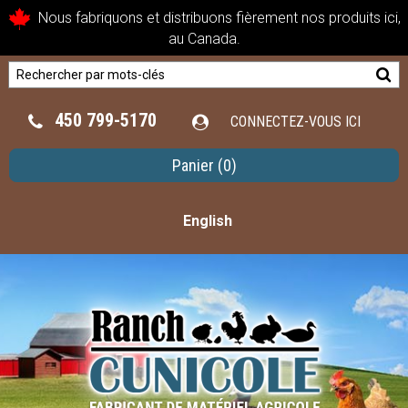
Nous fabriquons et distribuons fièrement nos produits ici,
au Canada.
450 799-5170
CONNECTEZ-VOUS ICI
Panier
(0)
English