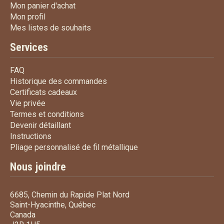
Mon panier d'achat
Mon panier d'achat
Mon profil
Mon profil
Mes listes de souhaits
Mes listes de souhaits
Services
FAQ
FAQ
Historique des commandes
Historique des commandes
Certificats cadeaux
Certificats cadeaux
Vie privée
Vie privée
Termes et conditions
Termes et conditions
Devenir détaillant
Devenir détaillant
Instructions
Instructions
Pliage personnalisé de fi
Pliage personnalisé de fil métallique
Nous joindre
6685, Chemin du Rapide Plat Nord
Saint-Hyacinthe, Québec
Canada