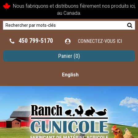
Nous fabriquons et distribuons fièrement nos produits ici,
au Canada.
450 799-5170
CONNECTEZ-VOUS ICI
Panier
(0)
English