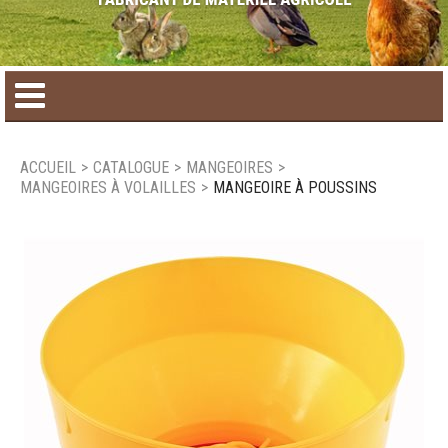
Accueil
ACCUEIL
>
CATALOGUE
>
MANGEOIRES
>
MANGEOIRES À VOLAILLES
>
MANGEOIRE À POUSSINS
Catalogue de produit
Produits saisonniers
Nouveaux produits
Nous joindre