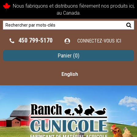
Nous fabriquons et distribuons fièrement nos produits ici,
au Canada.
450 799-5170
CONNECTEZ-VOUS ICI
Panier
(0)
English