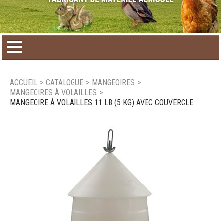
Accueil
ACCUEIL
>
CATALOGUE
>
MANGEOIRES
>
MANGEOIRES À VOLAILLES
>
Catalogue de produit
MANGEOIRE À VOLAILLES 11 LB (5 KG) AVEC COUVERCLE
Produits saisonniers
Nouveaux produits
Nous joindre