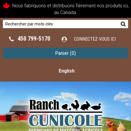
Nous fabriquons et distribuons fièrement nos produits ici,
au Canada.
450 799-5170
CONNECTEZ-VOUS ICI
Panier
(0)
English