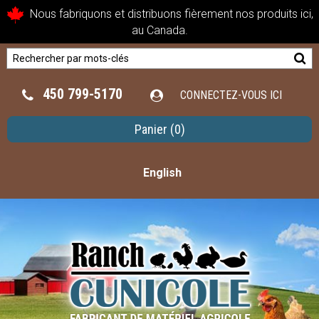
Nous fabriquons et distribuons fièrement nos produits ici,
au Canada.
450 799-5170
CONNECTEZ-VOUS ICI
Panier
(0)
English