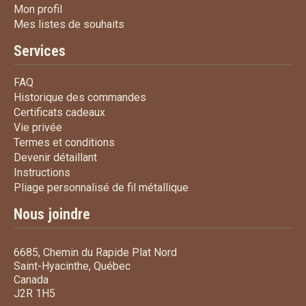
Mon profil
Mon profil
Mes listes de souhaits
Mes listes de souhaits
Services
FAQ
FAQ
Historique des commandes
Historique des commandes
Certificats cadeaux
Certificats cadeaux
Vie privée
Vie privée
Termes et conditions
Termes et conditions
Devenir détaillant
Devenir détaillant
Instructions
Instructions
Pliage personnalisé de fi
Pliage personnalisé de fil métallique
Nous joindre
6685, Chemin du Rapide Plat Nord
Saint-Hyacinthe, Québec
Canada
J2R 1H5