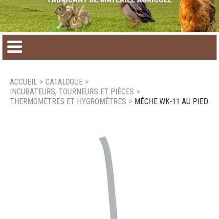
Accueil
ACCUEIL
>
CATALOGUE
>
INCUBATEURS, TOURNEURS ET PIÈCES
>
Catalogue de produit
THERMOMÈTRES ET HYGROMÈTRES
>
MÈCHE WK-11 AU PIED
Produits saisonniers
Nouveaux produits
Nous joindre