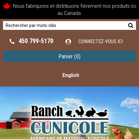
Nous fabriquons et distribuons fièrement nos produits ici,
au Canada.
450 799-5170
CONNECTEZ-VOUS ICI
Panier
(0)
English