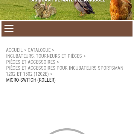
Accueil
ACCUEIL
>
CATALOGUE
>
INCUBATEURS, TOURNEURS ET PIÈCES
>
Catalogue de produit
PIÈCES ET ACCESSOIRES
>
PIÈCES ET ACCESSOIRES POUR INCUBATEURS SPORTSMAN
1202 ET 1502 (1202E)
>
Produits saisonniers
MICRO-SWITCH (ROLLER)
Nouveaux produits
Nous joindre