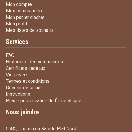
Mon compte
Mon compte
Mes commandes
Mes commandes
Mon panier d'achat
Mon panier d'achat
Mon profil
Mon profil
Mes listes de souhaits
Mes listes de souhaits
Services
FAQ
FAQ
Historique des commandes
Historique des commandes
Certificats cadeaux
Certificats cadeaux
Vie privée
Vie privée
Termes et conditions
Termes et conditions
Devenir détaillant
Devenir détaillant
Instructions
Instructions
Pliage personnalisé de fi
Pliage personnalisé de fil métallique
Nous joindre
6685, Chemin du Rapide Plat Nord