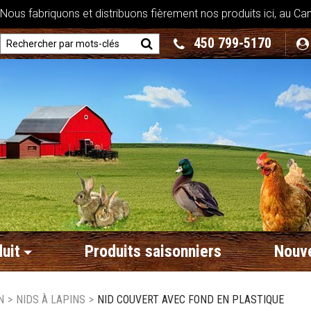
ous fabriquons et distribuons fièrement nos produits ici, au Ca
450 799-5170
uit
Produits saisonniers
Nouve
N
>
NIDS À LAPINS
>
NID COUVERT AVEC FOND EN PLASTIQUE