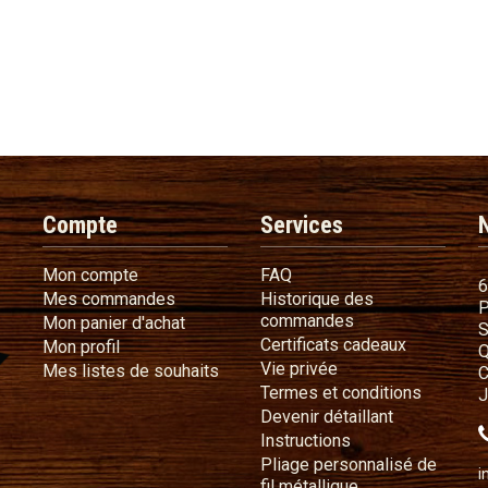
Compte
Services
Mon compte
FAQ
Mon compte
FAQ
6
Mes commandes
Mes commandes
Historique des
P
Historique des 
commandes
Mon panier d'achat
Mon panier d'achat
S
Certificat
Certificats cadeaux
Mon profil
Mon profil
Q
Vie privée
Vie privée
Mes listes de souhaits
Mes listes de souhaits
C
Termes e
Termes et conditions
J
Devenir déta
Devenir détaillant
Instructions
Instructions
Pliage personnalisé de
i
Pliage personnali
fil métallique