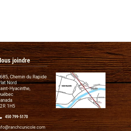
Nous joindre
685, Chemin du Rapide
lat Nord
commandes
aint-Hyacinthe,
s cadeaux
uébec
anada
t conditions
2R 1H5
illant
450 799-5170
nfo@ranchcunicole.com
sé de fil métallique