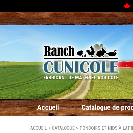
N
Accueil
Catalogue de prod
ACCUEIL
>
CATALOGUE
>
PONDOIRS ET NIDS À LAPI