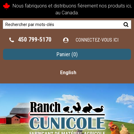
Nous fabriquons et distribuons fièrement nos produits ici,
au Canada.
450 799-5170
CONNECTEZ-VOUS ICI
Panier
(0)
English