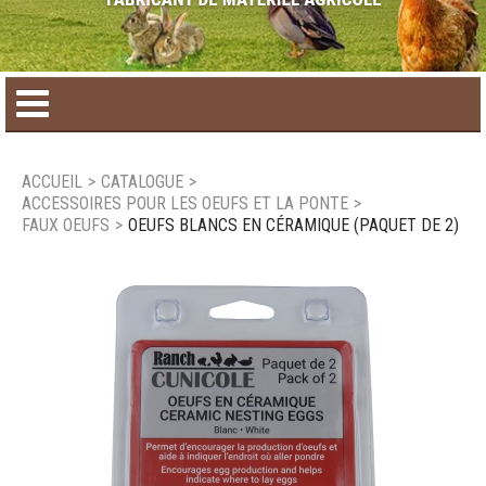
Accueil
ACCUEIL
>
CATALOGUE
>
ACCESSOIRES POUR LES OEUFS ET LA PONTE
>
Catalogue de produit
FAUX OEUFS
>
OEUFS BLANCS EN CÉRAMIQUE (PAQUET DE 2)
Produits saisonniers
Nouveaux produits
Nous joindre