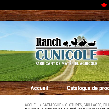
N
Accueil
Catalogue de prod
ACCUEIL
>
CATALOGUE
>
CLÔTURES, GRILLAGES, FIL