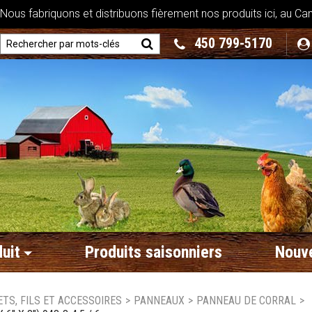
ous fabriquons et distribuons fièrement nos produits ici, au Ca
450 799-5170
uit
Produits saisonniers
Nouve
ETS, FILS ET ACCESSOIRES
>
PANNEAUX
>
PANNEAU DE CORRAL
>