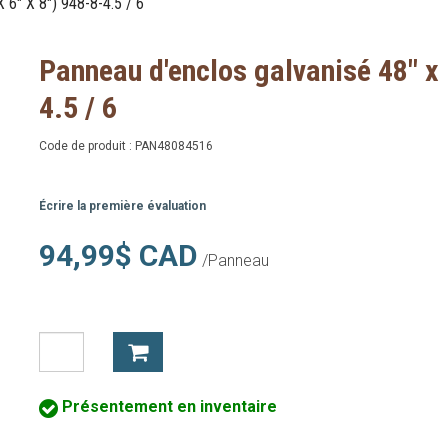
" X 8") 948-8-4.5 / 6
Panneau d'enclos galvanisé 48" x 
4.5 / 6
Code de produit :
PAN48084516
Écrire la première évaluation
94,99$ CAD
/Panneau
Présentement en inventaire