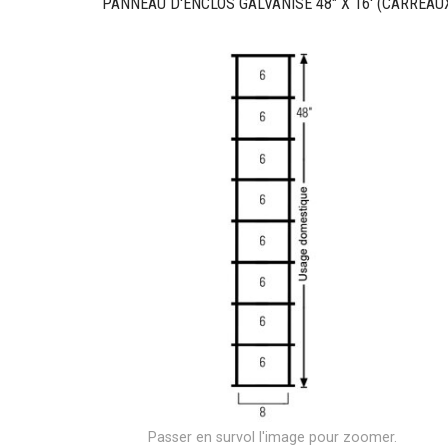
PANNEAU D'ENCLOS GALVANISÉ 48" X 16' (CARREAUX 6
Passer en survol l'image pour zoomer.