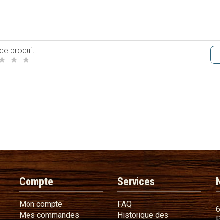
ce produit :
Compte
Services
Mon compte
FAQ
Mon compte
FAQ
6
Mes commandes
Mes commandes
Historique des
P