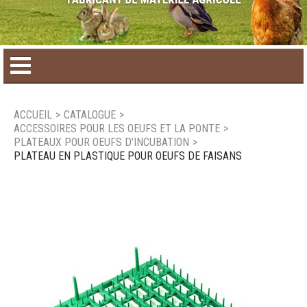
Accueil
ACCUEIL
>
CATALOGUE
>
ACCESSOIRES POUR LES OEUFS ET LA PONTE
>
Catalogue de produit
PLATEAUX POUR OEUFS D'INCUBATION
>
PLATEAU EN PLASTIQUE POUR OEUFS DE FAISANS
Produits saisonniers
Nouveaux produits
Nous joindre