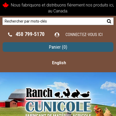
Nous fabriquons et distribuons fièrement nos produits ici,
au Canada.
450 799-5170
CONNECTEZ-VOUS ICI
Panier
(0)
English