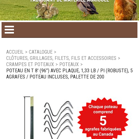
Accueil
ACCUEIL
>
CATALOGUE
>
CLÔTURES, GRILLAGES, FILETS, FILS ET ACCESSOIRES
>
Catalogue de produit
CRAMPES ET POTEAUX
>
POTEAUX
>
POTEAU EN T 8' (96") AVEC PLAQUE, 1,33 LB / PI (ROBUSTE), 5
AGRAFES / POTEAU INCLUSES, PALETTE DE 200
Produits saisonniers
Nouveaux produits
Nous joindre