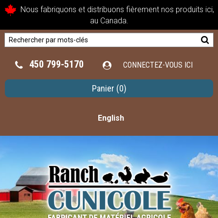
Nous fabriquons et distribuons fièrement nos produits ici,
au Canada.
450 799-5170
CONNECTEZ-VOUS ICI
Panier
(0)
English