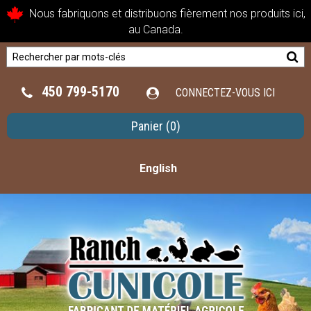
Nous fabriquons et distribuons fièrement nos produits ici,
au Canada.
450 799-5170
CONNECTEZ-VOUS ICI
Panier
(0)
English