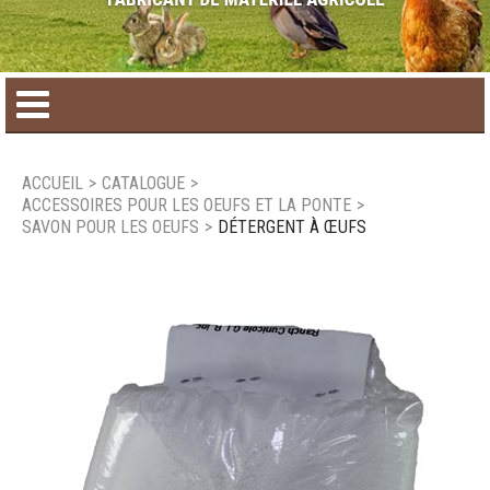
Accueil
ACCUEIL
>
CATALOGUE
>
ACCESSOIRES POUR LES OEUFS ET LA PONTE
>
Catalogue de produit
SAVON POUR LES OEUFS
>
DÉTERGENT À ŒUFS
Produits saisonniers
Nouveaux produits
Nous joindre