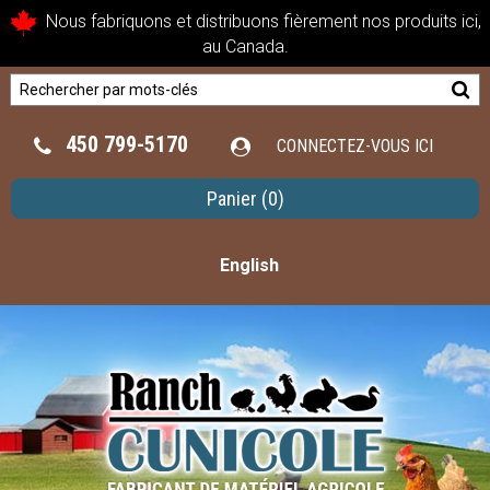
Nous fabriquons et distribuons fièrement nos produits ici,
au Canada.
450 799-5170
CONNECTEZ-VOUS ICI
Panier
(0)
English