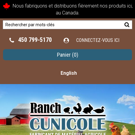
Nous fabriquons et distribuons fièrement nos produits ici,
au Canada.
450 799-5170
CONNECTEZ-VOUS ICI
Panier
(0)
English