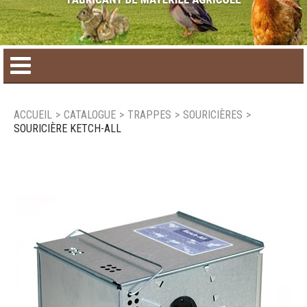
Accueil
ACCUEIL
>
CATALOGUE
>
TRAPPES
>
SOURICIÈRES
>
SOURICIÈRE KETCH-ALL
Catalogue de produit
Produits saisonniers
Nouveaux produits
Nous joindre