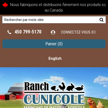
Nous fabriquons et distribuons fièrement nos produits ici,
au Canada.
450 799-5170
CONNECTEZ-VOUS ICI
Panier
(0)
English