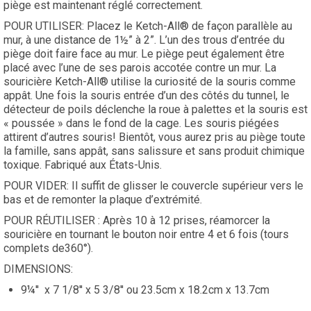
piège est maintenant réglé correctement.
POUR UTILISER: Placez le Ketch-All® de façon parallèle au
mur, à une distance de 1½” à 2”. L’un des trous d’entrée du
piège doit faire face au mur. Le piège peut également être
placé avec l’une de ses parois accotée contre un mur. La
souricière Ketch-All® utilise la curiosité de la souris comme
appât. Une fois la souris entrée d’un des côtés du tunnel, le
détecteur de poils déclenche la roue à palettes et la souris est
« poussée » dans le fond de la cage. Les souris piégées
attirent d’autres souris! Bientôt, vous aurez pris au piège toute
la famille, sans appât, sans salissure et sans produit chimique
toxique. Fabriqué aux États-Unis.
POUR VIDER: Il suffit de glisser le couvercle supérieur vers le
bas et de remonter la plaque d’extrémité.
POUR RÉUTILISER : Après 10 à 12 prises, réamorcer la
souricière en tournant le bouton noir entre 4 et 6 fois (tours
complets de360°).
DIMENSIONS:
9¼'' x 7 1/8'' x 5 3/8'' ou 23.5cm x 18.2cm x 13.7cm