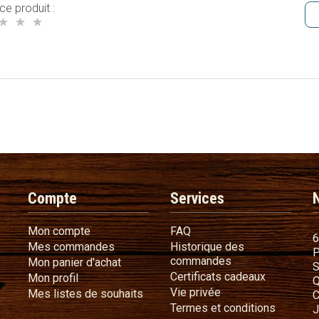
ce produit :
Compte
Services
Mon compte
FAQ
Mon compte
FAQ
6
Mes commandes
Mes commandes
Historique des
P
Historique des 
commandes
Mon panier d'achat
Mon panier d'achat
S
Certificat
Certificats cadeaux
Mon profil
Mon profil
Q
Vie privée
Vie privée
Mes listes de souhaits
Mes listes de souhaits
C
Termes e
Termes et conditions
J