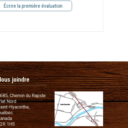
Écrire la première évaluation
Nous joindre
685, Chemin du Rapide
lat Nord
commandes
aint-Hyacinthe,
s cadeaux
uébec
anada
t conditions
2R 1H5