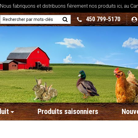
ous fabriquons et distribuons fièrement nos produits ici, au Ca
450 799-5170
uit
Produits saisonniers
Nouve