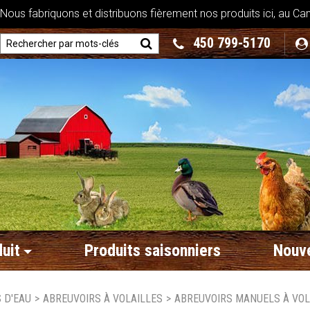
ous fabriquons et distribuons fièrement nos produits ici, au Ca
450 799-5170
uit
Produits saisonniers
Nouve
 D'EAU
>
ABREUVOIRS À VOLAILLES
>
ABREUVOIRS MANUELS À VOL