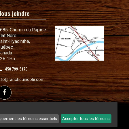
Nous joindre
685, Chemin du Rapide
lat Nord
commandes
aint-Hyacinthe,
s cadeaux
uébec
anada
t conditions
2R 1H5
illant
450 799-5170
nfo@ranchcunicole.com
sé de fil métallique
Suivez-nous sur Facebook
quement les témoins essentiels
Accepter tous les témoins