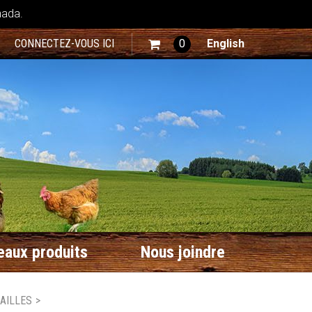
nada.
CONNECTEZ-VOUS ICI
0
English
aux produits
Nous joindre
AILLES
>