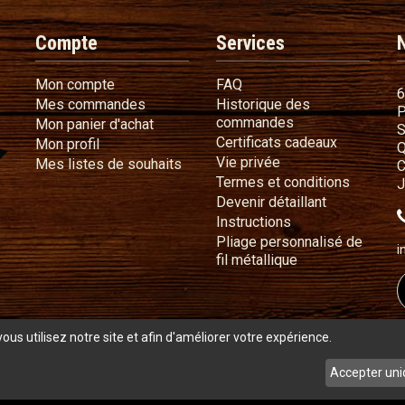
Compte
Services
Mon compte
FAQ
Mon compte
FAQ
6
Mes commandes
Mes commandes
Historique des
P
Historique des 
commandes
Mon panier d'achat
Mon panier d'achat
S
Certificat
Certificats cadeaux
Mon profil
Mon profil
Q
Vie privée
Vie privée
Mes listes de souhaits
Mes listes de souhaits
C
Termes e
Termes et conditions
J
Devenir déta
Devenir détaillant
Instructions
Instructions
Pliage personnalisé de
i
Pliage personnali
fil métallique
 utilisez notre site et afin d'améliorer votre expérience.
s
Accepter uni