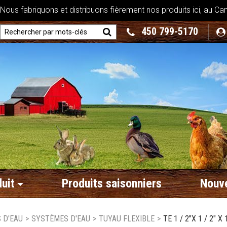
ous fabriquons et distribuons fièrement nos produits ici, au Ca
450 799-5170
uit
Produits saisonniers
Nouve
 D'EAU
>
SYSTÈMES D'EAU
>
TUYAU FLEXIBLE
>
TE 1 / 2"X 1 / 2" X 1