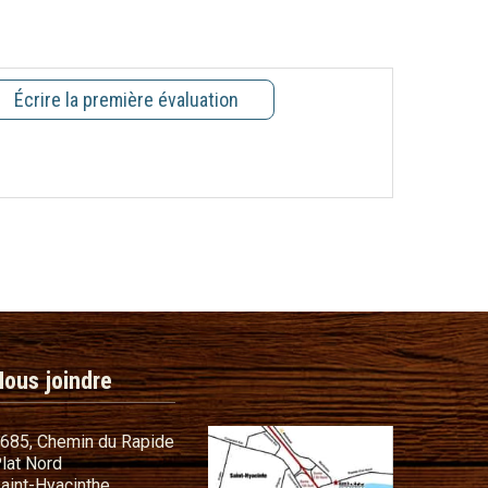
Écrire la première évaluation
Nous joindre
685, Chemin du Rapide
lat Nord
commandes
aint-Hyacinthe,