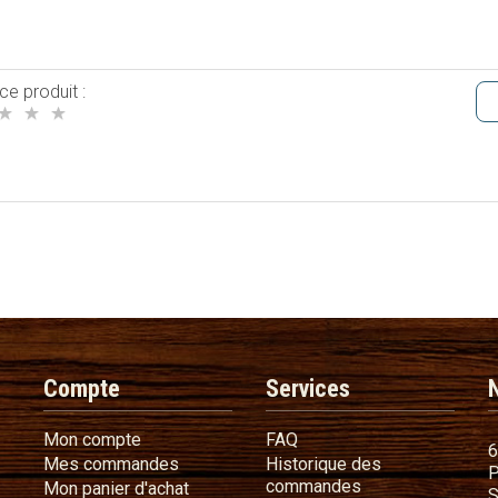
ce produit :
Compte
Services
Mon compte
FAQ
Mon compte
FAQ
6
Mes commandes
Mes commandes
Historique des
P
Historique des 
commandes
Mon panier d'achat
Mon panier d'achat
S