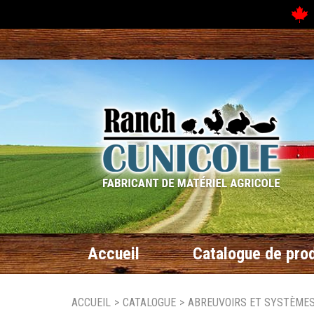
N
Accueil
Catalogue de prod
ACCUEIL
>
CATALOGUE
>
ABREUVOIRS ET SYSTÈMES