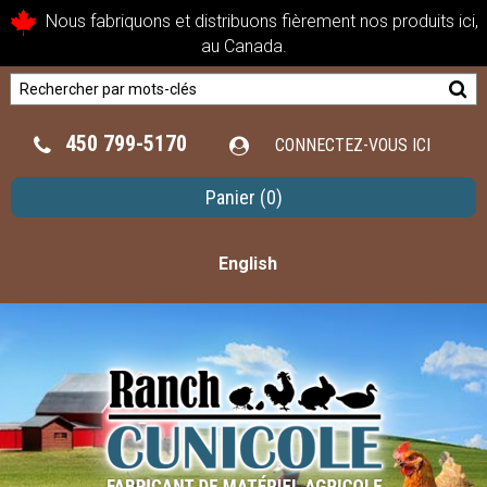
Nous fabriquons et distribuons fièrement nos produits ici,
au Canada.
450 799-5170
CONNECTEZ-VOUS ICI
Panier
(0)
English