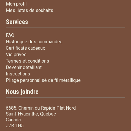
Mon profil
Mon profil
Mes listes de souhaits
Mes listes de souhaits
Services
FAQ
FAQ
Historique des commandes
Historique des commandes
Certificats cadeaux
Certificats cadeaux
Vie privée
Vie privée
Termes et conditions
Termes et conditions
Devenir détaillant
Devenir détaillant
Instructions
Instructions
Pliage personnalisé de fi
Pliage personnalisé de fil métallique
Nous joindre
6685, Chemin du Rapide Plat Nord
Saint-Hyacinthe, Québec
Canada
J2R 1H5