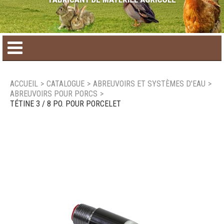
Accueil
ACCUEIL
>
CATALOGUE
>
ABREUVOIRS ET SYSTÈMES D'EAU
>
ABREUVOIRS POUR PORCS
>
Catalogue de produit
TÉTINE 3 / 8 PO. POUR PORCELET
Produits saisonniers
Nouveaux produits
Nous joindre