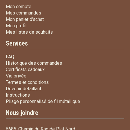
Mon compte
Mon compte
Mes commandes
Mes commandes
Mon panier d'achat
Mon panier d'achat
Mon profil
Mon profil
Mes listes de souhaits
Mes listes de souhaits
Services
FAQ
FAQ
Historique des commandes
Historique des commandes
Certificats cadeaux
Certificats cadeaux
Vie privée
Vie privée
Termes et conditions
Termes et conditions
Devenir détaillant
Devenir détaillant
Instructions
Instructions
Pliage personnalisé de fi
Pliage personnalisé de fil métallique
Nous joindre
6685, Chemin du Rapide Plat Nord