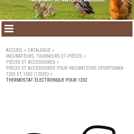
Accueil
ACCUEIL
>
CATALOGUE
>
INCUBATEURS, TOURNEURS ET PIÈCES
>
Catalogue de produit
PIÈCES ET ACCESSOIRES
>
PIÈCES ET ACCESSOIRES POUR INCUBATEURS SPORTSMAN
1202 ET 1502 (1202E)
>
Produits saisonniers
THERMOSTAT ÉLECTRONIQUE POUR 1202
Nouveaux produits
Nous joindre