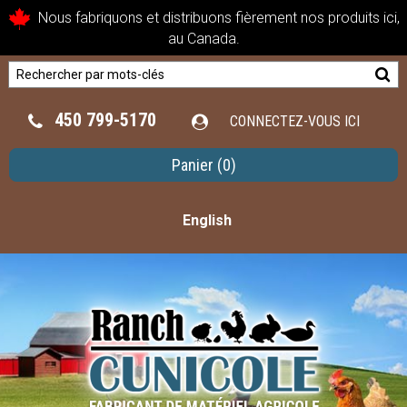
Nous fabriquons et distribuons fièrement nos produits ici,
au Canada.
450 799-5170
CONNECTEZ-VOUS ICI
Panier
(0)
English