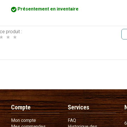
Présentement en inventaire
ce produit :
Compte
Services
Mon compte
FAQ
Mon compte
FAQ
6
Mes commandes
Mes commandes
Historique des