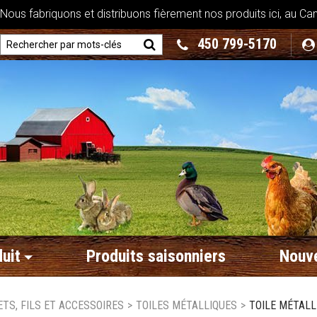
ous fabriquons et distribuons fièrement nos produits ici, au Ca
450 799-5170
uit
Produits saisonniers
Nouve
ETS, FILS ET ACCESSOIRES
>
TOILES MÉTALLIQUES
>
TOILE MÉTALLIQ