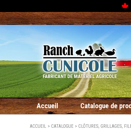
N
Accueil
Catalogue de prod
ACCUEIL
>
CATALOGUE
>
CLÔTURES, GRILLAGES, FIL