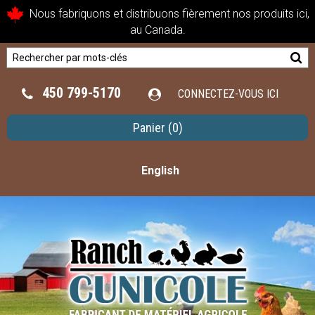
Nous fabriquons et distribuons fièrement nos produits ici,
au Canada.
450 799-5170
CONNECTEZ-VOUS ICI
Panier
(0)
English