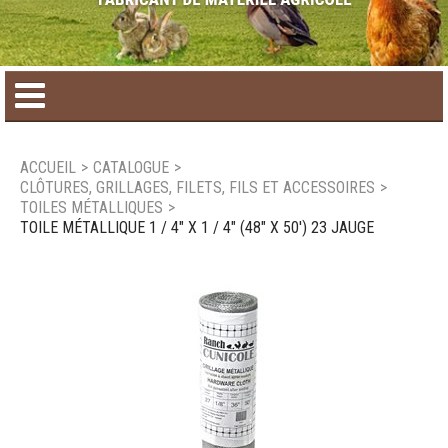
Accueil
ACCUEIL
>
CATALOGUE
>
CLÔTURES, GRILLAGES, FILETS, FILS ET ACCESSOIRES
>
Catalogue de produit
TOILES MÉTALLIQUES
>
TOILE MÉTALLIQUE 1 / 4" X 1 / 4" (48" X 50') 23 JAUGE
Produits saisonniers
Nouveaux produits
Nous joindre