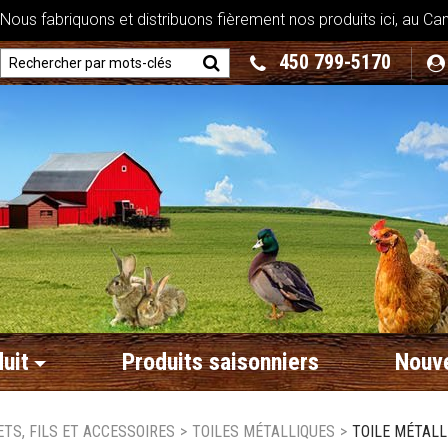
ous fabriquons et distribuons fièrement nos produits ici, au Ca
450 799-5170
uit
Produits saisonniers
Nouve
ETS, FILS ET ACCESSOIRES
>
TOILES MÉTALLIQUES
>
TOILE MÉTALLIQ