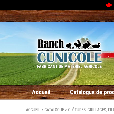
N
Accueil
Catalogue de prod
ACCUEIL
>
CATALOGUE
>
CLÔTURES, GRILLAGES, FIL