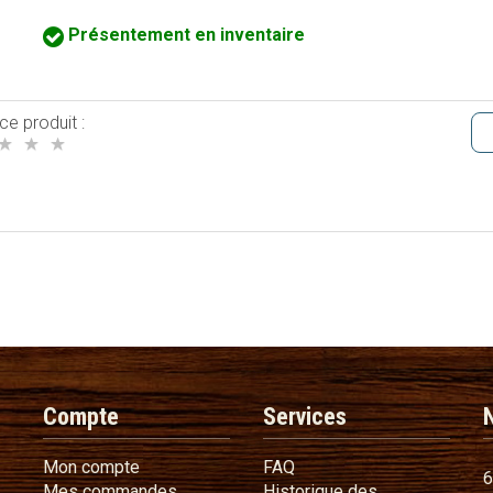
Présentement en inventaire
ce produit :
Compte
Services
Mon compte
FAQ
Mon compte
FAQ
6
Mes commandes
Mes commandes
Historique des