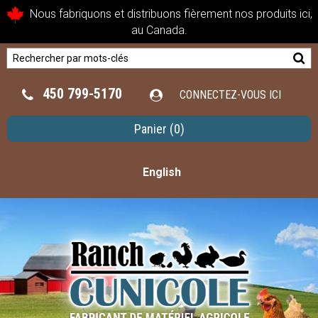
Nous fabriquons et distribuons fièrement nos produits ici,
au Canada.
450 799-5170
CONNECTEZ-VOUS ICI
Panier
(0)
English