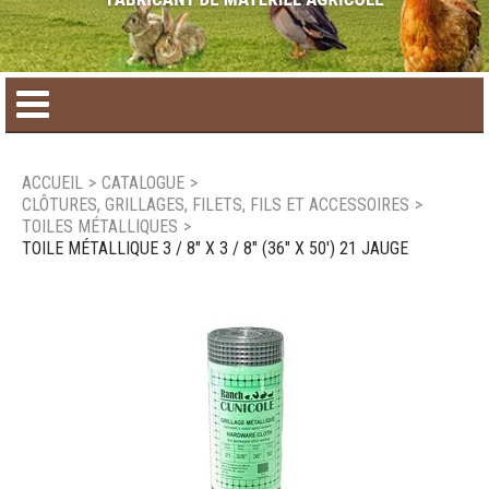
Accueil
ACCUEIL
>
CATALOGUE
>
CLÔTURES, GRILLAGES, FILETS, FILS ET ACCESSOIRES
>
Catalogue de produit
TOILES MÉTALLIQUES
>
TOILE MÉTALLIQUE 3 / 8" X 3 / 8" (36" X 50') 21 JAUGE
Produits saisonniers
Nouveaux produits
Nous joindre