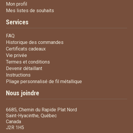
Mon profil
Mon profil
Mes listes de souhaits
Mes listes de souhaits
Services
FAQ
FAQ
Historique des commandes
Historique des commandes
Certificats cadeaux
Certificats cadeaux
Vie privée
Vie privée
Termes et conditions
Termes et conditions
Devenir détaillant
Devenir détaillant
Instructions
Instructions
Pliage personnalisé de fi
Pliage personnalisé de fil métallique
Nous joindre
6685, Chemin du Rapide Plat Nord
Saint-Hyacinthe, Québec
Canada
J2R 1H5