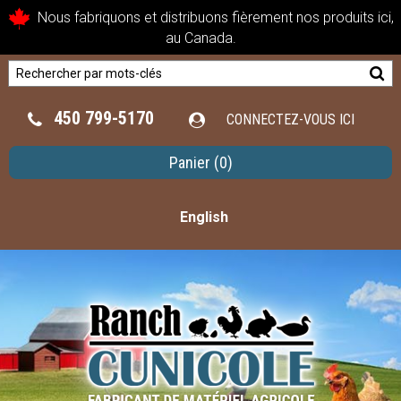
Nous fabriquons et distribuons fièrement nos produits ici,
au Canada.
450 799-5170
CONNECTEZ-VOUS ICI
Panier
(0)
English