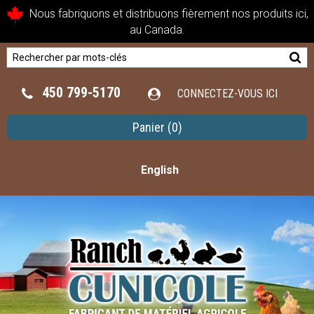
Nous fabriquons et distribuons fièrement nos produits ici,
au Canada.
450 799-5170
CONNECTEZ-VOUS ICI
Panier
(0)
English