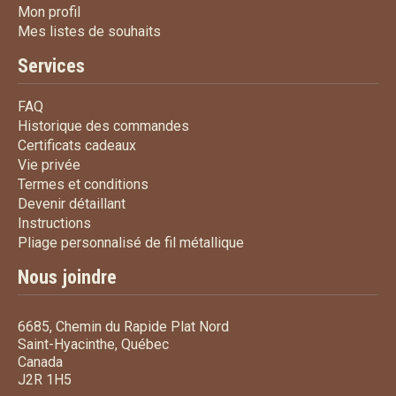
Mon profil
Mon profil
Mes listes de souhaits
Mes listes de souhaits
Services
FAQ
FAQ
Historique des commandes
Historique des commandes
Certificats cadeaux
Certificats cadeaux
Vie privée
Vie privée
Termes et conditions
Termes et conditions
Devenir détaillant
Devenir détaillant
Instructions
Instructions
Pliage personnalisé de fi
Pliage personnalisé de fil métallique
Nous joindre
6685, Chemin du Rapide Plat Nord
Saint-Hyacinthe, Québec
Canada
J2R 1H5