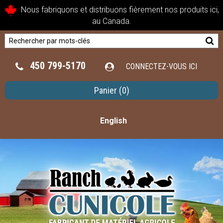
Nous fabriquons et distribuons fièrement nos produits ici,
au Canada.
450 799-5170
CONNECTEZ-VOUS ICI
Panier
(0)
English