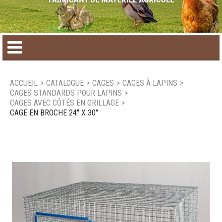
Accueil
ACCUEIL
>
CATALOGUE
>
CAGES
>
CAGES À LAPINS
>
CAGES STANDARDS POUR LAPINS
>
Catalogue de produit
CAGES AVEC CÔTÉS EN GRILLAGE
>
CAGE EN BROCHE 24" X 30"
Produits saisonniers
Nouveaux produits
Nous joindre