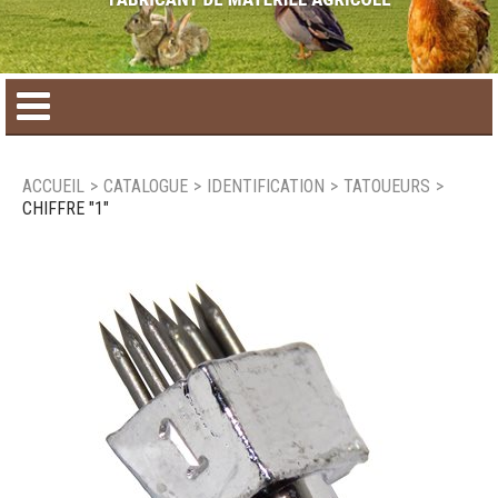
Accueil
ACCUEIL
>
CATALOGUE
>
IDENTIFICATION
>
TATOUEURS
>
CHIFFRE "1"
Catalogue de produit
Produits saisonniers
Nouveaux produits
Nous joindre