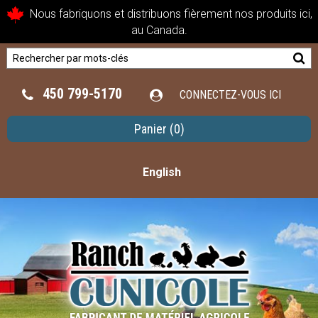
Nous fabriquons et distribuons fièrement nos produits ici,
au Canada.
450 799-5170
CONNECTEZ-VOUS ICI
Panier
(0)
English