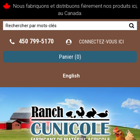
Nous fabriquons et distribuons fièrement nos produits ici,
au Canada.
450 799-5170
CONNECTEZ-VOUS ICI
Panier
(0)
English