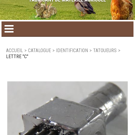
Accueil
ACCUEIL
>
CATALOGUE
>
IDENTIFICATION
>
TATOUEURS
>
LETTRE "C"
Catalogue de produit
Produits saisonniers
Nouveaux produits
Nous joindre