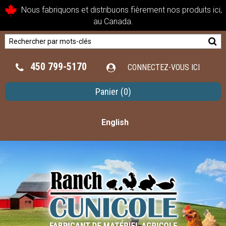
Nous fabriquons et distribuons fièrement nos produits ici,
au Canada.
450 799-5170
CONNECTEZ-VOUS ICI
Panier
(0)
English