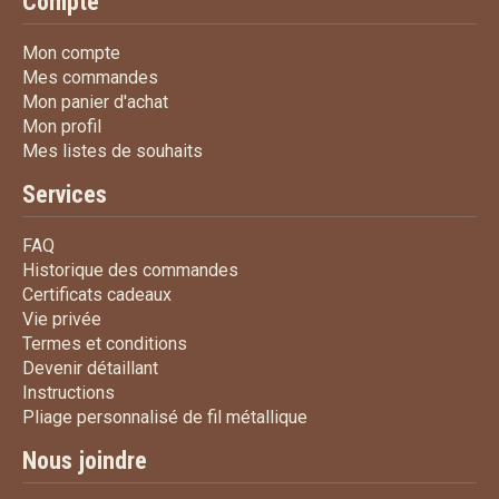
Compte
Mon compte
Mon compte
Mes commandes
Mes commandes
Mon panier d'achat
Mon panier d'achat
Mon profil
Mon profil
Mes listes de souhaits
Mes listes de souhaits
Services
FAQ
FAQ
Historique des commandes
Historique des commandes
Certificats cadeaux
Certificats cadeaux
Vie privée
Vie privée
Termes et conditions
Termes et conditions
Devenir détaillant
Devenir détaillant
Instructions
Instructions
Pliage personnalisé de fi
Pliage personnalisé de fil métallique
Nous joindre