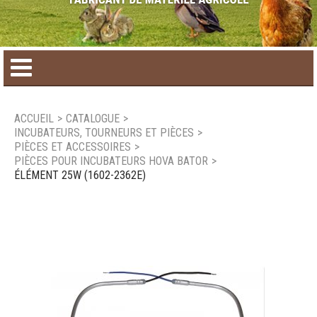
Accueil
ACCUEIL
>
CATALOGUE
>
INCUBATEURS, TOURNEURS ET PIÈCES
>
Catalogue de produit
PIÈCES ET ACCESSOIRES
>
PIÈCES POUR INCUBATEURS HOVA BATOR
>
ÉLÉMENT 25W (1602-2362E)
Produits saisonniers
Nouveaux produits
Nous joindre