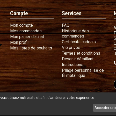
Compte
Services
Mon compte
FAQ
Mon compte
FAQ
6
Mes commandes
Mes commandes
Historique des
P
Historique des 
commandes
Mon panier d'achat
Mon panier d'achat
S
Certificat
Certificats cadeaux
Mon profil
Mon profil
Q
Vie privée
Vie privée
Mes listes de souhaits
Mes listes de souhaits
C
Termes e
Termes et conditions
J
Devenir déta
Devenir détaillant
Instructions
Instructions
Pliage personnalisé de
i
Pliage personnali
fil métallique
 utilisez notre site et afin d'améliorer votre expérience.
s
Accepter uni