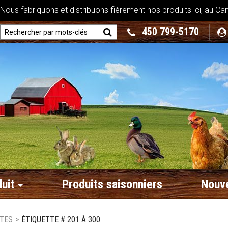
ous fabriquons et distribuons fièrement nos produits ici, au Ca
450 799-5170
uit
Produits saisonniers
Nouve
TTES
>
ÉTIQUETTE # 201 À 300