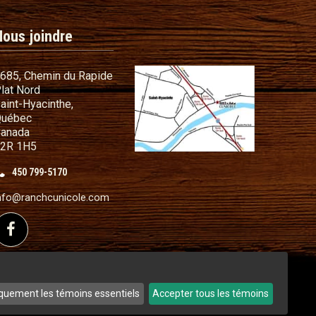
Nous joindre
685, Chemin du Rapide
lat Nord
commandes
aint-Hyacinthe,
s cadeaux
uébec
anada
t conditions
2R 1H5
illant
450 799-5170
nfo@ranchcunicole.com
sé de fil métallique
Suivez-nous sur Facebook
quement les témoins essentiels
Accepter tous les témoins