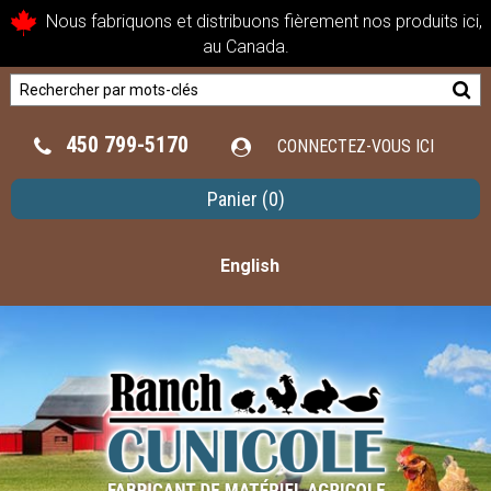
Nous fabriquons et distribuons fièrement nos produits ici,
au Canada.
450 799-5170
CONNECTEZ-VOUS ICI
Panier
(0)
English