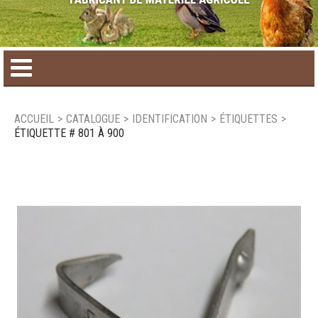
Accueil
ACCUEIL
>
CATALOGUE
>
IDENTIFICATION
>
ÉTIQUETTES
>
ÉTIQUETTE # 801 À 900
Catalogue de produit
Produits saisonniers
Nouveaux produits
Nous joindre