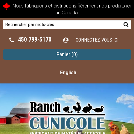
Nous fabriquons et distribuons fièrement nos produits ici,
au Canada.
450 799-5170
CONNECTEZ-VOUS ICI
Panier
(0)
English