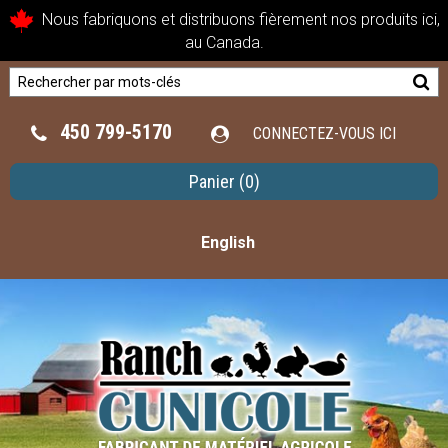
Nous fabriquons et distribuons fièrement nos produits ici,
au Canada.
450 799-5170
CONNECTEZ-VOUS ICI
Panier
(0)
English