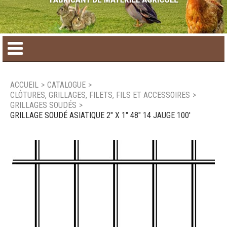
Accueil
ACCUEIL
>
CATALOGUE
>
CLÔTURES, GRILLAGES, FILETS, FILS ET ACCESSOIRES
>
Catalogue de produit
GRILLAGES SOUDÉS
>
GRILLAGE SOUDÉ ASIATIQUE 2" X 1" 48" 14 JAUGE 100'
Produits saisonniers
Nouveaux produits
Nous joindre