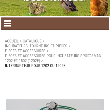
Accueil
ACCUEIL
>
CATALOGUE
>
INCUBATEURS, TOURNEURS ET PIÈCES
>
Catalogue de produit
PIÈCES ET ACCESSOIRES
>
PIÈCES ET ACCESSOIRES POUR INCUBATEURS SPORTSMAN
1202 ET 1502 (1202E)
>
Produits saisonniers
INTERRUPTEUR POUR 1202 OU 1202E
Nouveaux produits
Nous joindre