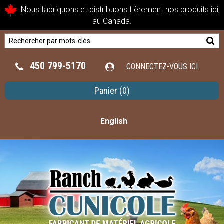
Nous fabriquons et distribuons fièrement nos produits ici,
au Canada.
450 799-5170
CONNECTEZ-VOUS ICI
Panier
(0)
English