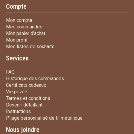
Compte
Mon compte
Mon compte
Mes commandes
Mes commandes
Mon panier d'achat
Mon panier d'achat
Mon profil
Mon profil
Mes listes de souhaits
Mes listes de souhaits
Services
FAQ
FAQ
Historique des commandes
Historique des commandes
Certificats cadeaux
Certificats cadeaux
Vie privée
Vie privée
Termes et conditions
Termes et conditions
Devenir détaillant
Devenir détaillant
Instructions
Instructions
Pliage personnalisé de fi
Pliage personnalisé de fil métallique
Nous joindre