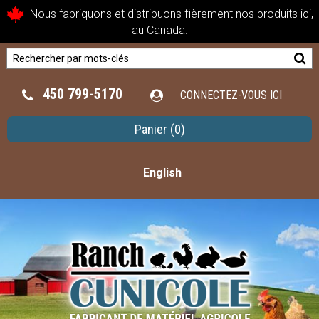
Nous fabriquons et distribuons fièrement nos produits ici,
au Canada.
450 799-5170
CONNECTEZ-VOUS ICI
Panier
(0)
English