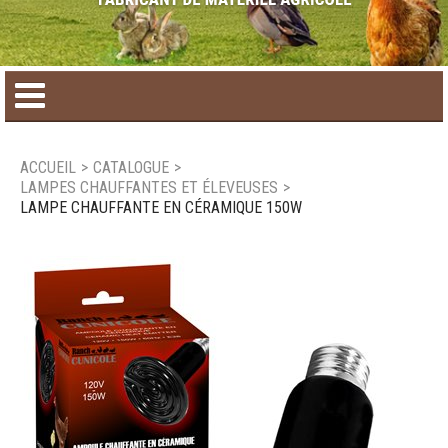
Accueil
ACCUEIL
>
CATALOGUE
>
LAMPES CHAUFFANTES ET ÉLEVEUSES
>
Catalogue de produit
LAMPE CHAUFFANTE EN CÉRAMIQUE 150W
Produits saisonniers
Nouveaux produits
Nous joindre