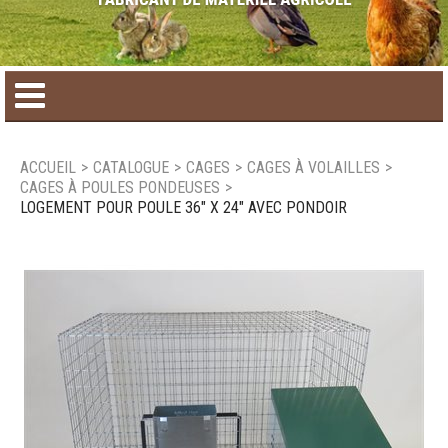
Accueil
ACCUEIL
>
CATALOGUE
>
CAGES
>
CAGES À VOLAILLES
>
CAGES À POULES PONDEUSES
>
Catalogue de produit
LOGEMENT POUR POULE 36" X 24" AVEC PONDOIR
Produits saisonniers
Nouveaux produits
Nous joindre