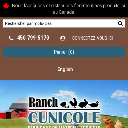
Nous fabriquons et distribuons fièrement nos produits ici,
au Canada.
450 799-5170
CONNECTEZ-VOUS ICI
Panier
(0)
English