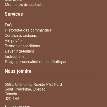
Mes listes de souhaits
Mes listes de souhaits
Services
FAQ
FAQ
Historique des commandes
Historique des commandes
Certificats cadeaux
Certificats cadeaux
Vie privée
Vie privée
Termes et conditions
Termes et conditions
Devenir détaillant
Devenir détaillant
Instructions
Instructions
Pliage personnalisé de fi
Pliage personnalisé de fil métallique
Nous joindre
6685, Chemin du Rapide Plat Nord
Saint-Hyacinthe, Québec
Canada
J2R 1H5