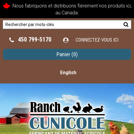
Nous fabriquons et distribuons fièrement nos produits ici,
au Canada.
450 799-5170
CONNECTEZ-VOUS ICI
Panier
(0)
English