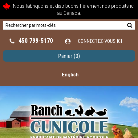
Nous fabriquons et distribuons fièrement nos produits ici,
au Canada.
450 799-5170
CONNECTEZ-VOUS ICI
Panier
(0)
English