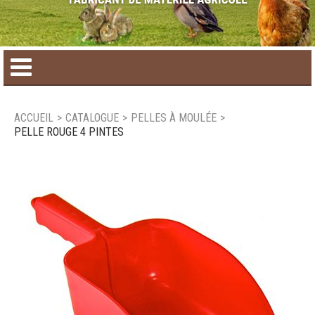
Accueil
ACCUEIL
>
CATALOGUE
>
PELLES À MOULÉE
>
PELLE ROUGE 4 PINTES
Catalogue de produit
Produits saisonniers
Nouveaux produits
Nous joindre