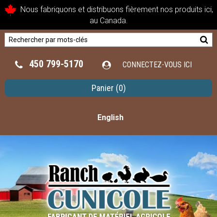
Nous fabriquons et distribuons fièrement nos produits ici,
au Canada.
450 799-5170
CONNECTEZ-VOUS ICI
Panier
(0)
English