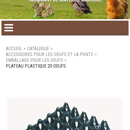
Accueil
ACCUEIL
>
CATALOGUE
>
ACCESSOIRES POUR LES OEUFS ET LA PONTE
>
Catalogue de produit
EMBALLAGE POUR LES OEUFS
>
PLATEAU PLASTIQUE 20 OEUFS
Produits saisonniers
Nouveaux produits
Nous joindre