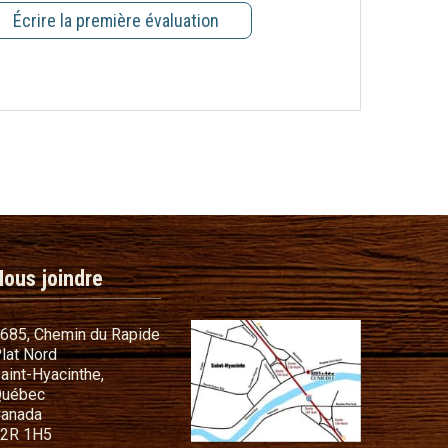
Écrire la première évaluation
Nous joindre
685, Chemin du Rapide
lat Nord
commandes
aint-Hyacinthe,
s cadeaux
uébec
anada
t conditions
2R 1H5