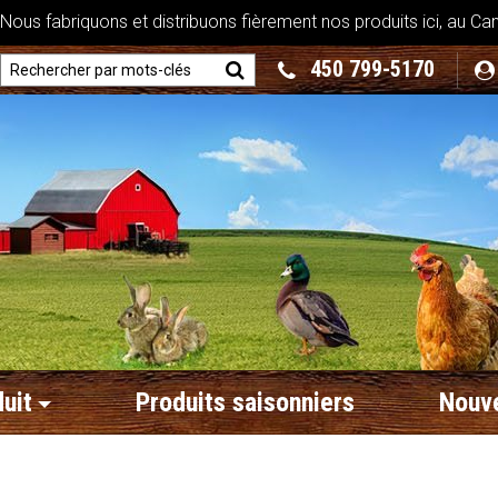
ous fabriquons et distribuons fièrement nos produits ici, au Ca
450 799-5170
uit
Produits saisonniers
Nouve