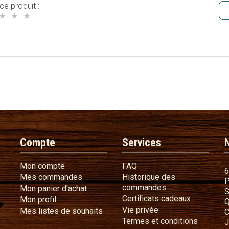
ce produit :
Compte
Services
Mon compte
FAQ
Mon compte
FAQ
6
Mes commandes
Mes commandes
Historique des
P
Historique des 
commandes
Mon panier d'achat
Mon panier d'achat
S
Certificat
Certificats cadeaux
Mon profil
Mon profil
Q
Vie privée
Vie privée
Mes listes de souhaits
Mes listes de souhaits
C
Termes e
Termes et conditions
J