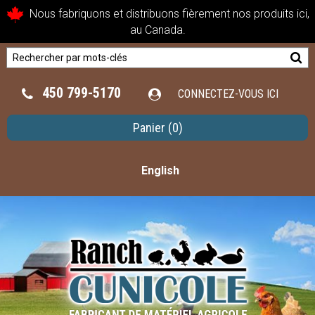
Nous fabriquons et distribuons fièrement nos produits ici,
au Canada.
450 799-5170
CONNECTEZ-VOUS ICI
Panier
(0)
English