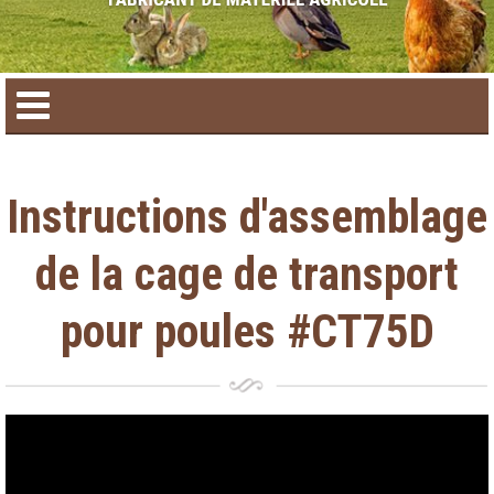
Accueil
Instructions d'assemblage
Catalogue de produit
de la cage de transport
Produits saisonniers
pour poules #CT75D
Nouveaux produits
Nous joindre