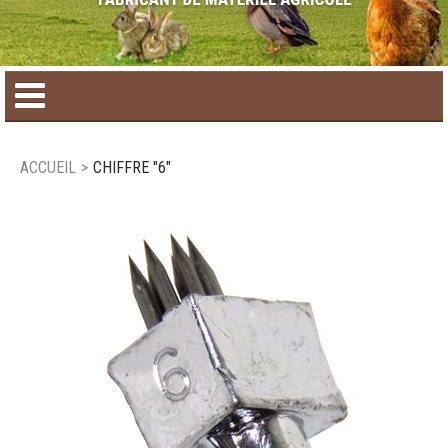
Accueil
ACCUEIL
>
CHIFFRE "6"
Catalogue de produit
Produits saisonniers
Nouveaux produits
Nous joindre