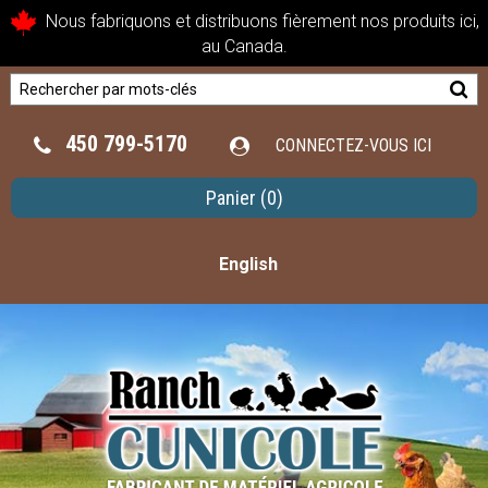
Nous fabriquons et distribuons fièrement nos produits ici,
au Canada.
450 799-5170
CONNECTEZ-VOUS ICI
Panier
(0)
English