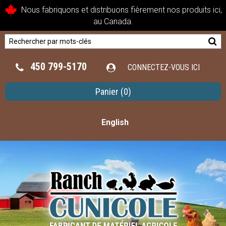
Nous fabriquons et distribuons fièrement nos produits ici,
au Canada.
450 799-5170
CONNECTEZ-VOUS ICI
Panier
(0)
English